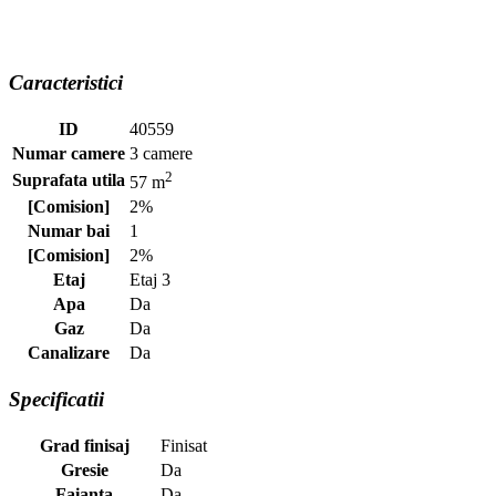
Caracteristici
ID
40559
Numar camere
3 camere
2
Suprafata utila
57 m
[Comision]
2%
Numar bai
1
[Comision]
2%
Etaj
Etaj 3
Apa
Da
Gaz
Da
Canalizare
Da
Specificatii
Grad finisaj
Finisat
Gresie
Da
Faianta
Da