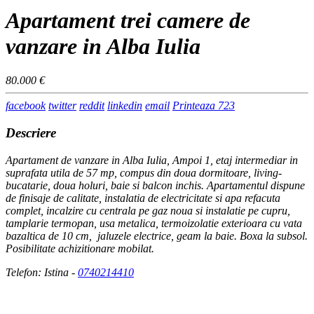
Apartament trei camere de
vanzare in Alba Iulia
80.000 €
facebook
twitter
reddit
linkedin
email
Printeaza
723
Descriere
Apartament de vanzare in Alba Iulia, Ampoi 1, etaj intermediar in
suprafata utila de 57 mp, compus din doua dormitoare, living-
bucatarie, doua holuri, baie si balcon inchis. Apartamentul dispune
de finisaje de calitate, instalatia de electricitate si apa refacuta
complet, incalzire cu centrala pe gaz noua si instalatie pe cupru,
tamplarie termopan, usa metalica, termoizolatie exterioara cu vata
bazaltica de 10 cm, jaluzele electrice, geam la baie. Boxa la subsol.
Posibilitate achizitionare mobilat.
Telefon: Istina -
0740214410