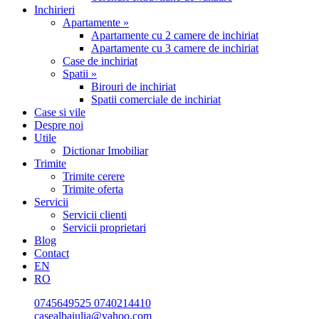
Inchirieri
Apartamente »
Apartamente cu 2 camere de inchiriat
Apartamente cu 3 camere de inchiriat
Case de inchiriat
Spatii »
Birouri de inchiriat
Spatii comerciale de inchiriat
Case si vile
Despre noi
Utile
Dictionar Imobiliar
Trimite
Trimite cerere
Trimite oferta
Servicii
Servicii clienti
Servicii proprietari
Blog
Contact
EN
RO
0745649525
0740214410
casealbaiulia@yahoo.com