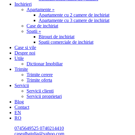
Inchirieri
Apartamente »
Apartamente cu 2 camere de inchiriat
Apartamente cu 3 camere de inchiriat
Case de inchiriat
Spatii »
Birouri de inchiriat
Spatii comerciale de inchiriat
Case si vile
Despre noi
Utile
Dictionar Imobiliar
Trimite
Trimite cerere
Trimite oferta
Servicii
Servicii clienti
Servicii proprietari
Blog
Contact
EN
RO
0745649525
0740214410
casealbaiulia@yahoo.com