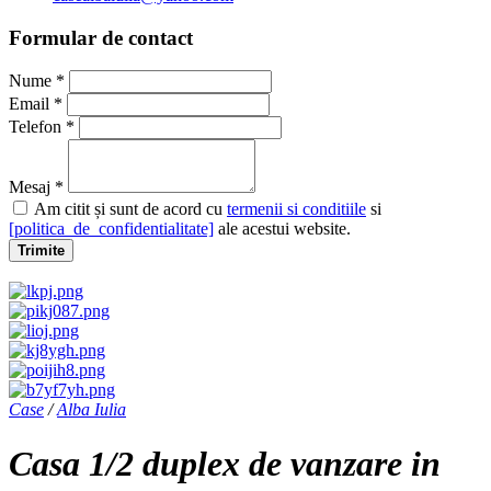
Formular de contact
Nume *
Email *
Telefon *
Mesaj *
Am citit și sunt de acord cu
termenii si conditiile
si
[politica_de_confidentialitate]
ale acestui website.
Trimite
Case
/
Alba Iulia
Casa 1/2 duplex de vanzare in