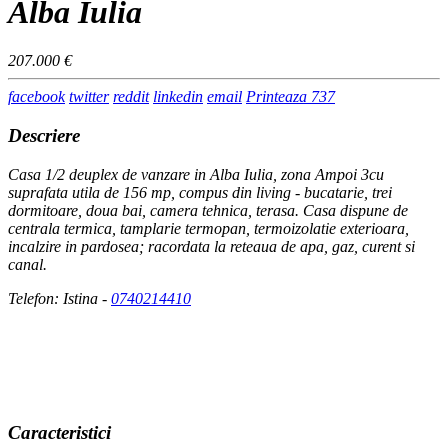
Alba Iulia
207.000 €
facebook
twitter
reddit
linkedin
email
Printeaza
737
Descriere
Casa 1/2 deuplex de vanzare in Alba Iulia, zona Ampoi 3cu
suprafata utila de 156 mp, compus din living - bucatarie, trei
dormitoare, doua bai, camera tehnica, terasa. Casa dispune de
centrala termica, tamplarie termopan, termoizolatie exterioara,
incalzire in pardosea; racordata la reteaua de apa, gaz, curent si
canal.
Telefon: Istina -
0740214410
Caracteristici