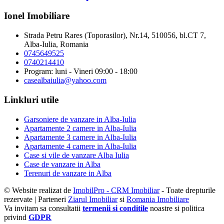
Ionel Imobiliare
Strada Petru Rares (Toporasilor), Nr.14, 510056, bl.CT 7,
Alba-Iulia, Romania
0745649525
0740214410
Program: luni - Vineri 09:00 - 18:00
casealbaiulia@yahoo.com
Linkluri utile
Garsoniere de vanzare in Alba-Iulia
Apartamente 2 camere in Alba-Iulia
Apartamente 3 camere in Alba-Iulia
Apartamente 4 camere in Alba-Iulia
Case si vile de vanzare Alba Iulia
Case de vanzare in Alba
Terenuri de vanzare in Alba
© Website realizat de
ImobilPro - CRM Imobiliar
- Toate drepturile
rezervate | Parteneri
Ziarul Imobiliar
si
Romania Imobiliare
Va invitam sa consultatii
termenii si conditile
noastre si politica
privind
GDPR