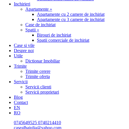
Inchirieri
Apartamente »
Apartamente cu 2 camere de inchiriat
Apartamente cu 3 camere de inchiriat
Case de inchiriat
Spatii »
Birouri de inchiriat
Spatii comerciale de inchiriat
Case si vile
Despre noi
Utile
Dictionar Imobiliar
Trimite
Trimite cerere
Trimite oferta
Servicii
Servicii clienti
Servicii proprietari
Blog
Contact
EN
RO
0745649525
0740214410
casealbaiulia@yahoo.com