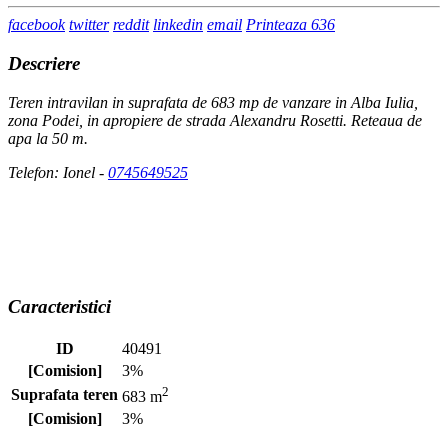
facebook
twitter
reddit
linkedin
email
Printeaza
636
Descriere
Teren intravilan in suprafata de 683 mp de vanzare in Alba Iulia,
zona Podei, in apropiere de strada Alexandru Rosetti. Reteaua de
apa la 50 m.
Telefon: Ionel -
0745649525
Caracteristici
ID
40491
[Comision]
3%
2
Suprafata teren
683 m
[Comision]
3%