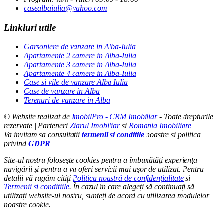
casealbaiulia@yahoo.com
Linkluri utile
Garsoniere de vanzare in Alba-Iulia
Apartamente 2 camere in Alba-Iulia
Apartamente 3 camere in Alba-Iulia
Apartamente 4 camere in Alba-Iulia
Case si vile de vanzare Alba Iulia
Case de vanzare in Alba
Terenuri de vanzare in Alba
© Website realizat de
ImobilPro - CRM Imobiliar
- Toate drepturile
rezervate | Parteneri
Ziarul Imobiliar
si
Romania Imobiliare
Va invitam sa consultatii
termenii si conditile
noastre si politica
privind
GDPR
Site-ul nostru foloseşte cookies pentru a îmbunătăţi experienţa
navigării şi pentru a va oferi servicii mai uşor de utilizat. Pentru
detalii vă rugăm citiți
Politica noastră de confidențialitate
si
Termenii si conditiile
. În cazul în care alegeți să continuați să
utilizați website-ul nostru, sunteți de acord cu utilizarea modulelor
noastre cookie.