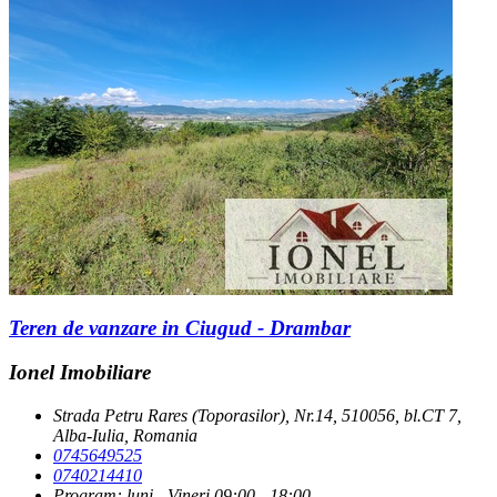
Teren de vanzare in Ciugud - Drambar
Ionel Imobiliare
Strada Petru Rares (Toporasilor), Nr.14, 510056, bl.CT 7,
Alba-Iulia, Romania
0745649525
0740214410
Program: luni - Vineri 09:00 - 18:00