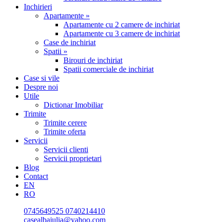
Inchirieri
Apartamente »
Apartamente cu 2 camere de inchiriat
Apartamente cu 3 camere de inchiriat
Case de inchiriat
Spatii »
Birouri de inchiriat
Spatii comerciale de inchiriat
Case si vile
Despre noi
Utile
Dictionar Imobiliar
Trimite
Trimite cerere
Trimite oferta
Servicii
Servicii clienti
Servicii proprietari
Blog
Contact
EN
RO
0745649525
0740214410
casealbaiulia@yahoo.com