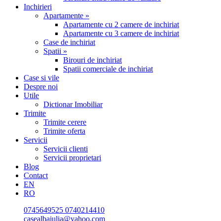
Inchirieri
Apartamente »
Apartamente cu 2 camere de inchiriat
Apartamente cu 3 camere de inchiriat
Case de inchiriat
Spatii »
Birouri de inchiriat
Spatii comerciale de inchiriat
Case si vile
Despre noi
Utile
Dictionar Imobiliar
Trimite
Trimite cerere
Trimite oferta
Servicii
Servicii clienti
Servicii proprietari
Blog
Contact
EN
RO
0745649525
0740214410
casealbaiulia@yahoo.com