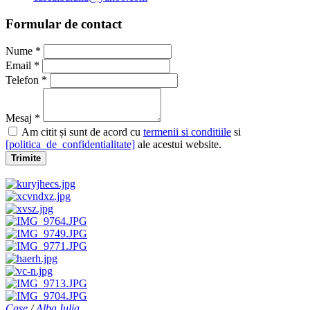
Formular de contact
Nume *
Email *
Telefon *
Mesaj *
Am citit și sunt de acord cu
termenii si conditiile
si
[politica_de_confidentialitate]
ale acestui website.
Trimite
Case
/
Alba Iulia