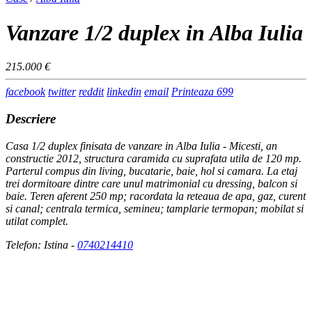
Vanzare 1/2 duplex in Alba Iulia
215.000 €
facebook
twitter
reddit
linkedin
email
Printeaza
699
Descriere
Casa 1/2 duplex finisata de vanzare in Alba Iulia - Micesti, an
constructie 2012, structura caramida cu suprafata utila de 120 mp.
Parterul compus din living, bucatarie, baie, hol si camara. La etaj
trei dormitoare dintre care unul matrimonial cu dressing, balcon si
baie. Teren aferent 250 mp; racordata la reteaua de apa, gaz, curent
si canal; centrala termica, semineu; tamplarie termopan; mobilat si
utilat complet.
Telefon: Istina -
0740214410