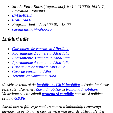
Strada Petru Rares (Toporasilor), Nr.14, 510056, bl.CT 7,
Alba-Iulia, Romania
0745649525
0740214410
Program: luni - Vineri 09:00 - 18:00
casealbaiulia@yahoo.com
Linkluri utile
Garsoniere de vanzare in Alba-Iulia
Apartamente 2 camere in Alba-Iulia
Apartamente 3 camere in Alba-Iulia
Apartamente 4 camere in Alba-Iulia
Case si vile de vanzare Alba Iulia
Case de vanzare in Alba
Terenuri de vanzare in Alba
© Website realizat de
ImobilPro - CRM Imobiliar
- Toate drepturile
rezervate | Parteneri
Ziarul Imobiliar
si
Romania Imobiliare
Va invitam sa consultatii
termenii si conditile
noastre si politica
privind
GDPR
Site-ul nostru foloseşte cookies pentru a îmbunătăţi experienţa
navigării şi pentru a va oferi servicii mai uşor de utilizat. Pentru