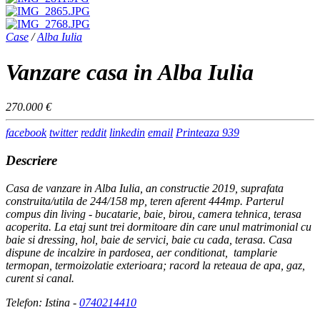
Case
/
Alba Iulia
Vanzare casa in Alba Iulia
270.000 €
facebook
twitter
reddit
linkedin
email
Printeaza
939
Descriere
Casa de vanzare in Alba Iulia, an constructie 2019, suprafata
construita/utila de 244/158 mp, teren aferent 444mp. Parterul
compus din living - bucatarie, baie, birou, camera tehnica, terasa
acoperita. La etaj sunt trei dormitoare din care unul matrimonial cu
baie si dressing, hol, baie de servici, baie cu cada, terasa. Casa
dispune de incalzire in pardosea, aer conditionat, tamplarie
termopan, termoizolatie exterioara; racord la reteaua de apa, gaz,
curent si canal.
Telefon: Istina -
0740214410