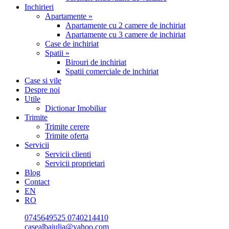
Inchirieri
Apartamente »
Apartamente cu 2 camere de inchiriat
Apartamente cu 3 camere de inchiriat
Case de inchiriat
Spatii »
Birouri de inchiriat
Spatii comerciale de inchiriat
Case si vile
Despre noi
Utile
Dictionar Imobiliar
Trimite
Trimite cerere
Trimite oferta
Servicii
Servicii clienti
Servicii proprietari
Blog
Contact
EN
RO
0745649525
0740214410
casealbaiulia@yahoo.com