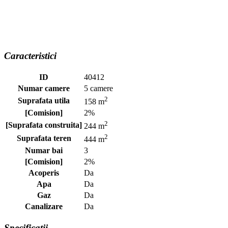
Caracteristici
ID
40412
Numar camere
5 camere
2
Suprafata utila
158 m
[Comision]
2%
2
[Suprafata construita]
244 m
2
Suprafata teren
444 m
Numar bai
3
[Comision]
2%
Acoperis
Da
Apa
Da
Gaz
Da
Canalizare
Da
Specificatii