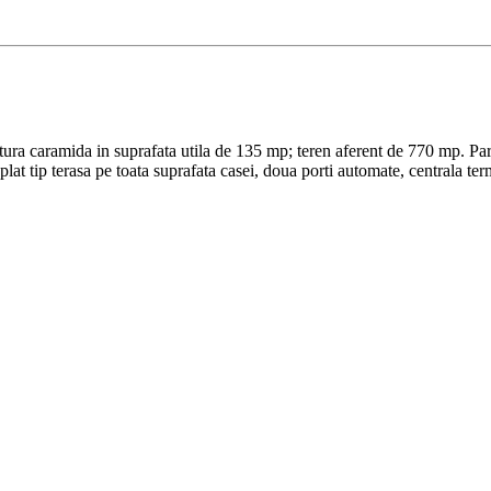
ura caramida in suprafata utila de 135 mp; teren aferent de 770 mp. Parter
lat tip terasa pe toata suprafata casei, doua porti automate, centrala te