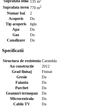
2
Suprafata utila
135 m
2
Suprafata teren
770 m
Numar bai
2
Acoperis
Da
Tip acoperis
tigla
Apa
Da
Gaz
Da
Canalizare
Da
Specificatii
Structura de rezistenta
Caramida
An constructie
2012
Grad finisaj
Finisat
Gresie
Da
Faianta
Da
Parchet
Da
Geamuri termopan
Da
Microcentrala
Da
Cablu TV
Da