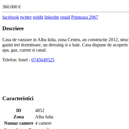
360.000 €
facebook
twitter
reddit
linkedin
email
Printeaza
2967
Descriere
Casa de vanzare in Alba Iulia, zona Centru, an constructie 2012, struct
gasim trei dormitoare, un dressing si o baie. Casa dispune de acoperis p
apa, gaz, curent si canal.
Telefon: Ionel -
0745649525
Caracteristici
ID
4852
Zona
Alba Iulia
Numar camere
4 camere