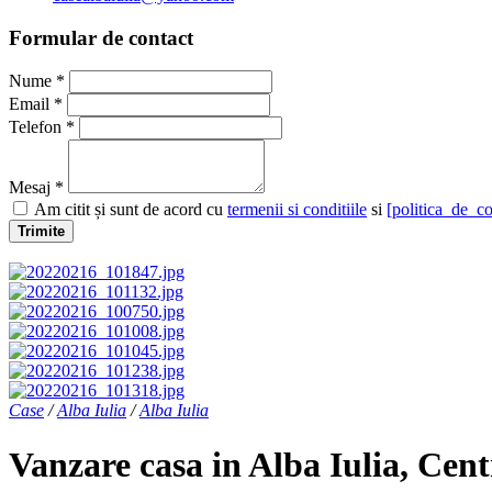
Formular de contact
Nume *
Email *
Telefon *
Mesaj *
Am citit și sunt de acord cu
termenii si conditiile
si
[politica_de_co
Trimite
Case
/
Alba Iulia
/
Alba Iulia
Vanzare casa in Alba Iulia, Cen