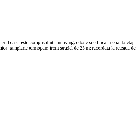
ul casei este compus dintr-un living, o baie si o bucatarie iar la etaj
rmica, tamplarie termopan; front stradal de 23 m; racordata la reteaua de