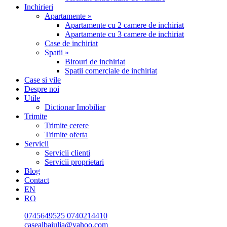
Inchirieri
Apartamente »
Apartamente cu 2 camere de inchiriat
Apartamente cu 3 camere de inchiriat
Case de inchiriat
Spatii »
Birouri de inchiriat
Spatii comerciale de inchiriat
Case si vile
Despre noi
Utile
Dictionar Imobiliar
Trimite
Trimite cerere
Trimite oferta
Servicii
Servicii clienti
Servicii proprietari
Blog
Contact
EN
RO
0745649525
0740214410
casealbaiulia@yahoo.com