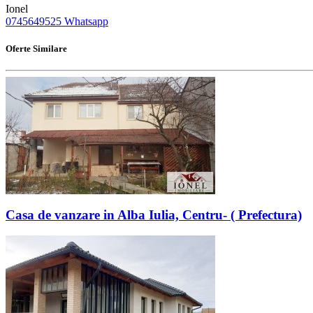
Ionel
0745649525
Whatsapp
Oferte Similare
Casa de vanzare in Alba Iulia, Centru- ( Prefectura)