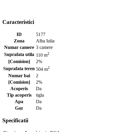
Caracteristici
ID
5177
Zona
Alba Iulia
Numar camere
3 camere
2
Suprafata utila
110 m
[Comision]
2%
2
Suprafata teren
504 m
Numar bai
2
[Comision]
2%
Acoperis
Da
Tip acoperis
tigla
Apa
Da
Gaz
Da
Specificatii