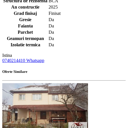
Structura de rezistenta
BCA
An constructie
2025
Grad finisaj
Finisat
Gresie
Da
Faianta
Da
Parchet
Da
Geamuri termopan
Da
Izolatie termica
Da
Istina
0740214410
Whatsapp
Oferte Similare