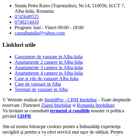
Strada Petru Rares (Toporasilor), Nr.14, 510056, bl.CT 7,
Alba-Iulia, Romania
0745649525
0740214410
Program: luni - Vineri 09:00 - 18:00
casealbaiulia@yahoo.com
Linkluri utile
Garsoniere de vanzare in Alba-Iulia
Apartamente 2 camere in Alba-Iulia
Apartamente 3 camere in Alba-Iulia
Apartamente 4 camere in Alba-Iulia
Case si vile de vanzare Alba Iulia
Case de vanzare in Alba
Terenuri de vanzare in Alba
© Website realizat de
ImobilPro - CRM Imobiliar
- Toate drepturile
rezervate | Parteneri
Ziarul Imobiliar
si
Romania Imobiliare
Va invitam sa consultatii
termenii si conditile
noastre si politica
privind
GDPR
Site-ul nostru foloseşte cookies pentru a îmbunătăţi experienţa
navigării şi pentru a va oferi servicii mai uşor de utilizat. Pentru