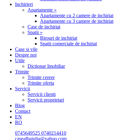
Inchirieri
Apartamente »
Apartamente cu 2 camere de inchiriat
Apartamente cu 3 camere de inchiriat
Case de inchiriat
Spatii »
Birouri de inchiriat
Spatii comerciale de inchiriat
Case si vile
Despre noi
Utile
Dictionar Imobiliar
Trimite
Trimite cerere
Trimite oferta
Servicii
Servicii clienti
Servicii proprietari
Blog
Contact
EN
RO
0745649525
0740214410
casealbaiulia@yahoo.com